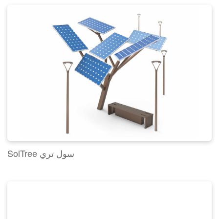
SolTree سول تري