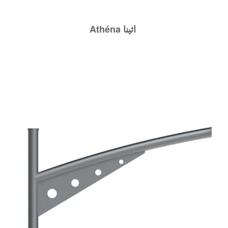
Athéna اثينا