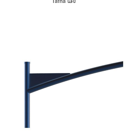
Tafna تافنا