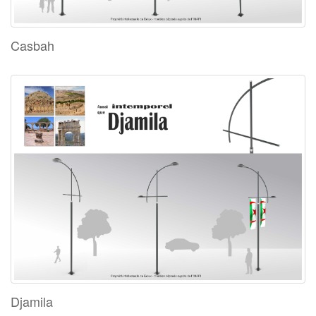
Casbah
Djamila